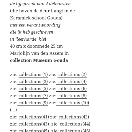
de lijfspreuk van Adelborsten
(die boven de deur hangt in de
Keramiek-school Gouda)
met een verantwoording
die ik
heb
geschreven
in ‘leerharde’ klei
40 cm x doorsnede 25 cm
Marjolijn van den Assem in
collection Museum Gouda
zie:
collections (1)
zie:
collections (2)
zie:
collections (3)
zie:
collections (4)
zie:
collections (5)
zie:
collections (6)
zie:
collections (7)
zie:
collections (8)
zie:
collections (9)
zie:
collections (10)
(…)
zie:
collections(41)
zie:
collections(42)
zie:
collections(43)
zie:
collections(44)
zie:
collections(45)
zie:
collections(46)