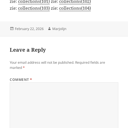
zie:
collections(101)
zie:
collections(102)
zie:
collections(103)
zie:
collections(104)
Posted
Author
February 22, 2026
Marjolijn
on
Leave a Reply
Your email address will not be published.
Required fields are
marked
*
COMMENT
*