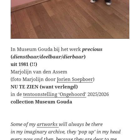
In Museum Gouda bij het werk
precious
(
dienstbaar/deelbaar/dierbaar
)
uit 1981 (!!)
Marjolijn van den Assem
(foto Marjolijn door
Jorien Soepboer
)
NU TE ZIEN
(want verlengd)
in de
tentoonstelling ‘Ongehoord’
2025/2026
collection Museum Gouda
Some of my
artworks
will always be there
in my imaginary archive, they ‘pop up’ in my head
every now and then, because they are dear to me.