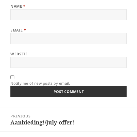
NAME
*
EMAIL
*
WEBSITE
Notify me of new posts by email.
Post
PREVIOUS
navigation
Aanbieding!/July-offer!
Previous
post: