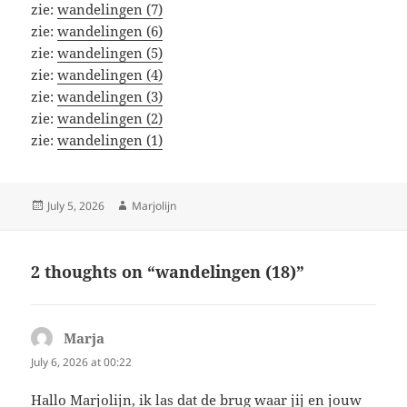
zie:
wandelingen (7)
zie:
wandelingen (6)
zie:
wandelingen (5)
zie:
wandelingen (4)
zie:
wandelingen (3)
zie:
wandelingen (2)
zie:
wandelingen (1)
Posted
Author
July 5, 2026
Marjolijn
on
2 thoughts on “wandelingen (18)”
Marja
says:
July 6, 2026 at 00:22
Hallo Marjolijn, ik las dat de brug waar jij en jouw