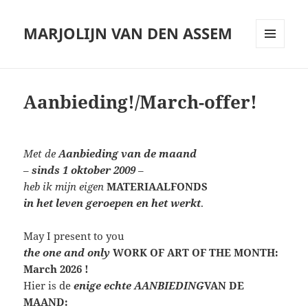
MARJOLIJN VAN DEN ASSEM
MENU
AND
WIDGETS
Aanbieding!/March-offer!
Met de
Aanbieding van de maand
–
sinds 1 oktober 2009
–
heb ik mijn eigen
MATERIAALFONDS
in het leven geroepen en het werkt
.
May I present to you
the one and only
WORK OF ART OF THE MONTH:
March 2026 !
Hier is de
enige echte AANBIEDING
VAN DE
MAAND: