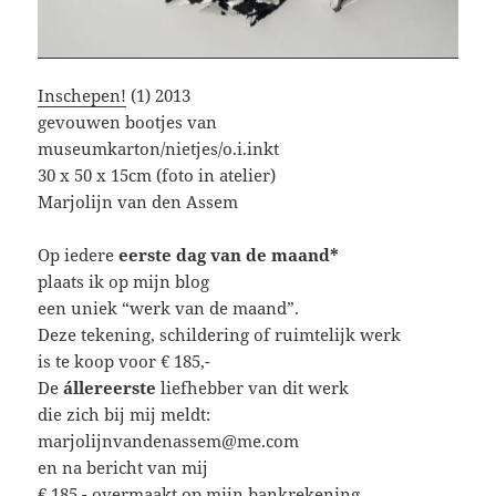
Inschepen!
(1) 2013
gevouwen bootjes van
museumkarton/nietjes/o.i.inkt
30 x 50 x 15cm (foto in atelier)
Marjolijn van den Assem
Op iedere
eerste dag van de maand*
plaats ik op mijn blog
een uniek “werk van de maand”.
Deze tekening, schildering of ruimtelijk werk
is te koop voor € 185,-
De
állereerste
liefhebber van dit werk
die zich bij mij meldt:
marjolijnvandenassem@me.com
en na bericht van mij
€ 185,- overmaakt op mijn bankrekening,