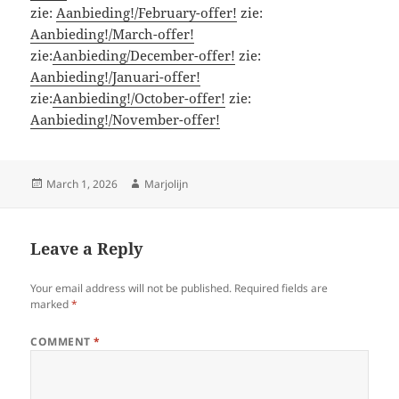
zie:
Aanbieding!/February-offer!
zie:
Aanbieding!/March-offer!
zie:
Aanbieding/December-offer!
zie:
Aanbieding!/Januari-offer!
zie:
Aanbieding!/October-offer!
zie:
Aanbieding!/November-offer!
Posted
Author
March 1, 2026
Marjolijn
on
Leave a Reply
Your email address will not be published.
Required fields are
marked
*
COMMENT
*