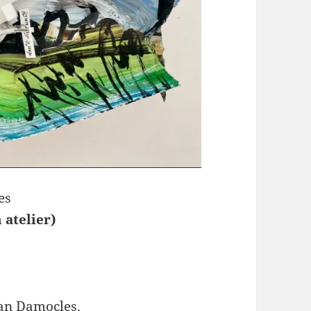
es
n atelier)
an Damocles.