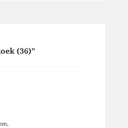
zoek (36)”
sem,