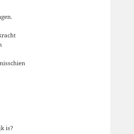
ngen.
kracht
n
 misschien
k is?