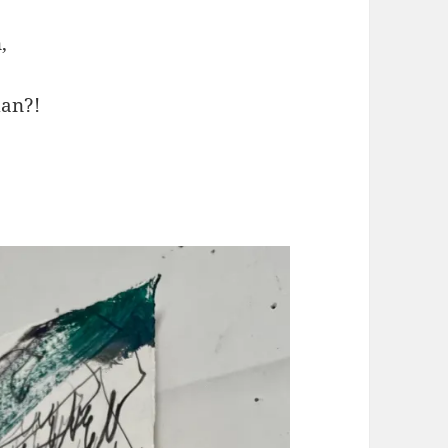
,
dan?!