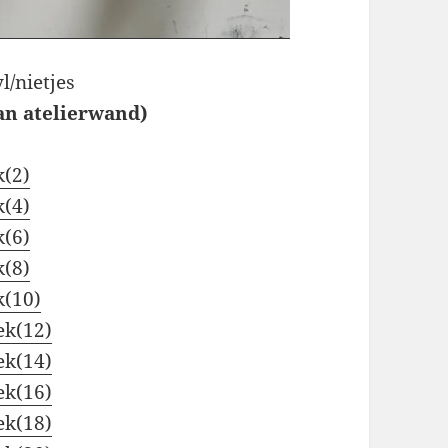
l/nietjes
an atelierwand)
k(2)
k(4)
k(6)
k(8)
k(10)
ek(12)
ek(14)
ek(16)
ek(18)