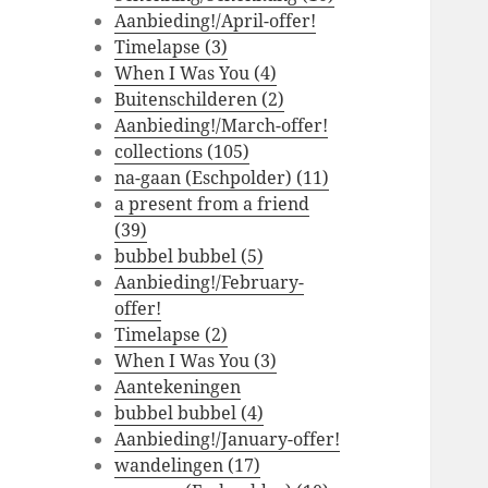
Aanbieding!/April-offer!
Timelapse (3)
When I Was You (4)
Buitenschilderen (2)
Aanbieding!/March-offer!
collections (105)
na-gaan (Eschpolder) (11)
a present from a friend
(39)
bubbel bubbel (5)
Aanbieding!/February-
offer!
Timelapse (2)
When I Was You (3)
Aantekeningen
bubbel bubbel (4)
Aanbieding!/January-offer!
wandelingen (17)