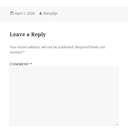
Posted
Author
April 1, 2026
Marjolijn
on
Leave a Reply
Your email address will not be published.
Required fields are
marked
*
COMMENT
*