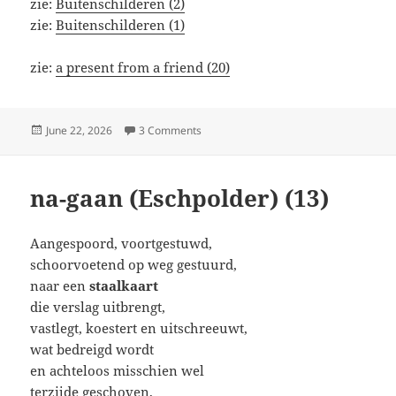
zie:
Buitenschilderen (2)
zie:
Buitenschilderen (1)
zie:
a present from a friend (20)
Posted
on Buitenschilderen (3)
June 22, 2026
3 Comments
on
na-gaan (Eschpolder) (13)
Aangespoord, voortgestuwd,
schoorvoetend op weg gestuurd,
naar een
staalkaart
die verslag uitbrengt,
vastlegt, koestert en uitschreeuwt,
wat bedreigd wordt
en achteloos misschien wel
terzijde geschoven,