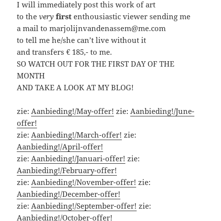
I will immediately post this work of art
to the
very
first
enthousiastic viewer sending me
a mail to marjolijnvandenassem@me.com
to tell me he/she can’t live without it
and transfers € 185,- to me.
SO WATCH OUT FOR THE FIRST DAY OF THE
MONTH
AND TAKE A LOOK AT MY BLOG!
zie:
Aanbieding!/May-offer!
zie:
Aanbieding!/June-
offer!
zie:
Aanbieding!/March-offer!
zie:
Aanbieding!/April-offer!
zie:
Aanbieding!/Januari-offer!
zie:
Aanbieding!/February-offer!
zie:
Aanbieding!/November-offer!
zie:
Aanbieding!/December-offer!
zie:
Aanbieding!/September-offer!
zie:
Aanbieding!/October-offer!