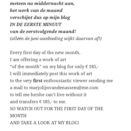
meteen
na middernacht aan,
het werk van de maand
verschijnt dus op mijn blog
IN DE EERSTE MINUUT
van de eerstvolgende maand!
(alléén de juni-aanbieding wijkt daarvan af!)
Every first day of the new month,
I am offering a work of art
“of the month” on my blog for only € 185,-
I will immediately post this work of art
to the
very
first
enthousiastic viewer sending me
a mail to marjolijnvandenassem@me.com
to tell me he/she can’t live without it
and transfers € 185,- to me.
SO WATCH OUT FOR THE FIRST DAY OF THE
MONTH
AND TAKE A LOOK AT MY BLOG!