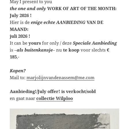
May I present to you
the one and only
WORK OF ART OF THE MONTH:
July 2026 !
Hier is de
enige echte AANBIEDING
VAN DE
MAAND:
juli 2026 !
It can be
yours
for only / deze
Speciale Aanbieding
is
–
als buitenkansje
–
nu
te koop
voor slechts
€
185
,-
Kopen?
Mail to:
marjolijnvandenassem@me.com
Aanbieding!/July offer! is verkocht/sold
en gaat naar
collectie Wilploo