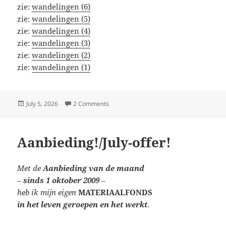
zie:
wandelingen (6)
zie:
wandelingen (5)
zie:
wandelingen (4)
zie:
wandelingen (3)
zie:
wandelingen (2)
zie:
wandelingen (1)
Posted
on wandelingen (18)
July 5, 2026
2 Comments
on
Aanbieding!/July-offer!
Met de
Aanbieding van de maand
–
sinds 1 oktober 2009
–
heb ik mijn eigen
MATERIAALFONDS
in het leven geroepen en het werkt
.