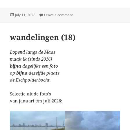
Posted
on collections (107)
July 11, 2026
Leave a comment
on
wandelingen (18)
Lopend langs de Maas
maak ik (sinds 2016)
bijna
dagelijks een foto
op
bijna
dezelfde plaats
:
de Eschpolderbocht.
Selectie uit de foto’s
van januari t/m juli 2026: