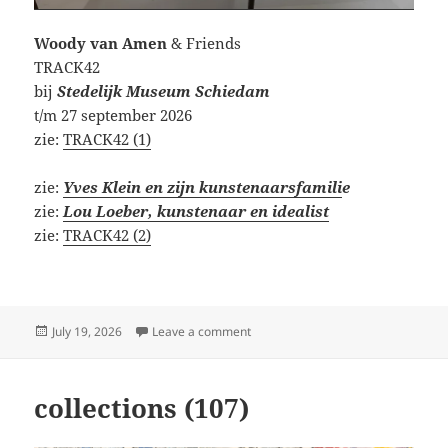
Woody van Amen
& Friends
TRACK42
bij
Stedelijk Museum Schiedam
t/m 27 september 2026
zie:
TRACK42 (1)
zie:
Yves Klein en zijn kunstenaarsfamili
e
zie:
Lou Loeber, kunstenaar en idealist
zie:
TRACK42 (2)
Posted
on Stedelijk Museum Schiedam
July 19, 2026
Leave a comment
on
collections (107)