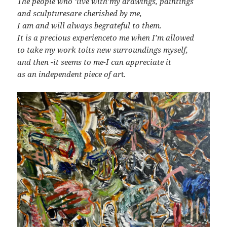
The people who ‘live with’
my drawings, paintings
and sculptures
are cherished by me,
I am and will always be
grateful to them.
It is a precious experience
to me when I’m allowed
to take my work to
its new surroundings myself,
and then -it seems to me-
I can appreciate it
as an independent piece of ar
t.