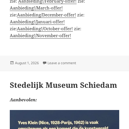
zie:
Aanbieding!/February-offer!
zie:
Aanbieding!/March-offer!
zie:
Aanbieding/December-offer!
zie:
Aanbieding!/Januari-offer!
zie:
Aanbieding!/October-offer!
zie:
Aanbieding!/November-offer!
Posted
on Aanbieding!/August-offer!
August 1, 2026
Leave a comment
on
Stedelijk Museum Schiedam
Aanbevolen: