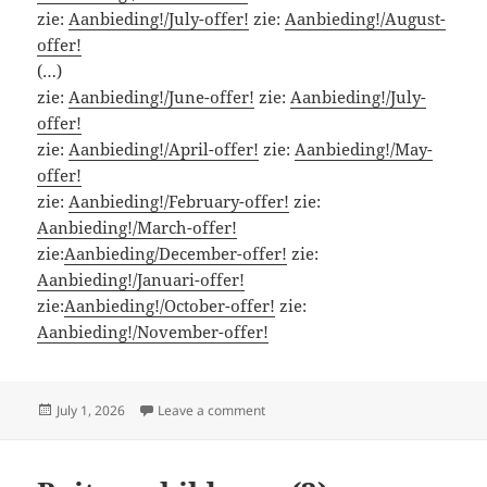
zie:
Aanbieding!/July-offer!
zie:
Aanbieding!/August-
offer!
(…)
zie:
Aanbieding!/June-offer!
zie:
Aanbieding!/July-
offer!
zie:
Aanbieding!/April-offer!
zie:
Aanbieding!/May-
offer!
zie:
Aanbieding!/February-offer!
zie:
Aanbieding!/March-offer!
zie:
Aanbieding/December-offer!
zie:
Aanbieding!/Januari-offer!
zie:
Aanbieding!/October-offer!
zie:
Aanbieding!/November-offer!
Posted
on Aanbieding!/July-offer!
July 1, 2026
Leave a comment
on