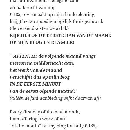
marjolijnvandenassem@me.com
en na bericht van mij
€ 185,- overmaakt op mijn bankrekening,
krijgt het zo spoedig mogelijk thuisgestuurd.
(de verzendkosten betaal ik)
KIJK DUS OP DE EERSTE DAG VAN DE MAAND
OP MIJN BLOG EN REAGEER!
*
ATTENTIE
:
de volgende maand vangt
meteen
na middernacht aan,
het werk van de maand
verschijnt dus op mijn blog
IN DE EERSTE MINUUT
van de eerstvolgende maand!
(alléén de juni-aanbieding wijkt daarvan af!)
Every first day of the new month,
I am offering a work of art
“of the month” on my blog for only € 185,-