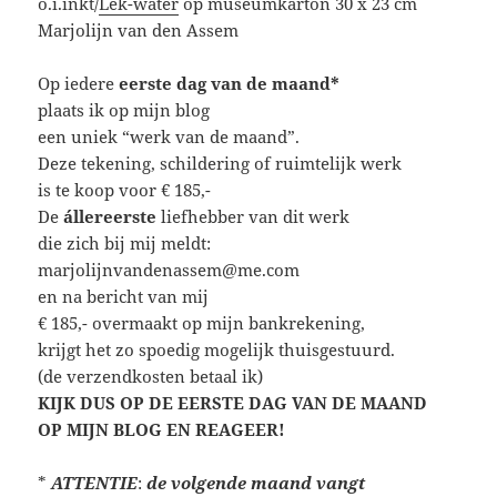
o.i.inkt/
Lek-water
op museumkarton 30 x 23 cm
Marjolijn van den Assem
Op iedere
eerste dag van de maand*
plaats ik op mijn blog
een uniek “werk van de maand”.
Deze tekening, schildering of ruimtelijk werk
is te koop voor € 185,-
De
állereerste
liefhebber van dit werk
die zich bij mij meldt:
marjolijnvandenassem@me.com
en na bericht van mij
€ 185,- overmaakt op mijn bankrekening,
krijgt het zo spoedig mogelijk thuisgestuurd.
(de verzendkosten betaal ik)
KIJK DUS OP DE EERSTE DAG VAN DE MAAND
OP MIJN BLOG EN REAGEER!
*
ATTENTIE
:
de volgende maand vangt